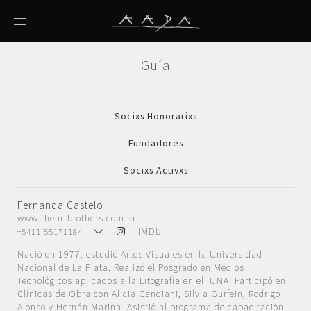
Guía
Socixs Honorarixs
Fundadores
Socixs Activxs
Fernanda Castelo
www.theartbrothers.com.ar
IMDb
+5411 55171184
Nació en 1977, estudió Artes Visuales en la Universidad
Nacional de La Plata. Realizó el Posgrado en Medios
Tecnológicos aplicados a la Litografía en el IUNA. Participó en
Clínicas de Obra con Alicia Candiani, Silvia Gurfein, Rodrigo
Alonso y Hernán Marina. Asistió al programa de capacitación